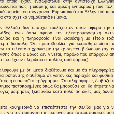
τα οποία έχουν ενσωματωθεί στην αντίστοιχη Ελληνική
μειώνεται πως η διαρκής και άμεση ενημέρωση των πολι
ικά σημεία του σύγχρονου Ευρωπαϊκού και Ελληνικού περι
α στα σχετικά νομοθετικά κείμενα.
 Ελλάδα δεν υπάρχει τουλάχιστον όσον αφορά την α
λλάδος, ενώ όσον αφορά την ηλεκτρομαγνητική ακτιν
βολίας και η πληροφορία είναι διαθέσιμη με τέτοιο τρ
τερα δύσκολη. Ότι πρωτοβουλίες για ευαισθητοποίηση
ν τα τελευταία χρόνια με την κρίση που βιώνουμε (πχ. ε
σης όπως ο Βόλος δεν γίνεται, παρόλο που υπάρχουν απ
 που έχουν πληρώσει οι πολίτες από φόρους).
αλύψουμε με ότι μέσα διαθέτουμε και με ότι πληροφορίε
εία ρύπανσης διαθέσιμα σε γειτονικές περιοχές και φυσικά
άτος ή ευρωπαϊκό πρόγραμμα. Ότι πληροφορίες διαβάζετε 
πίσημες πιστοποιημένες όπως θα μπορούσε και θα έπρεπε να
λογες μετρήσεις ξεπερνάει κατά πολύ τις δικές μας δυνα
είτε καθημερινά να επισκέπτεστε την
σελίδα
μας για ν
ήσεις για την ρύπανση της περιοχής μας (ατμοσφαιρικής ρύ