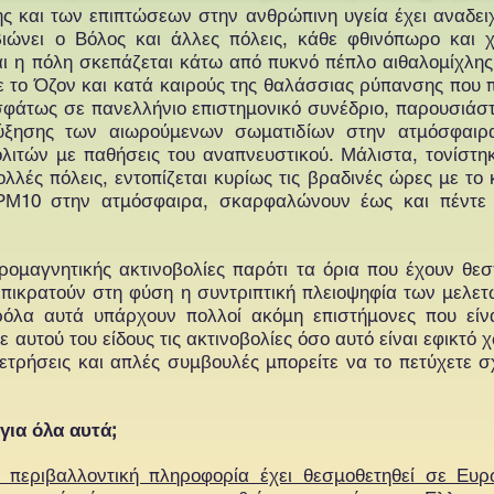
 και των επιπτώσεων στην ανθρώπινη υγεία έχει αναδειχ
ώνει ο Βόλος και άλλες πόλεις, κάθε φθινόπωρο και χε
ι η πόλη σκεπάζεται κάτω από πυκνό πέπλο αιθαλομίχλης
με το Όζον και κατά καιρούς της θαλάσσιας ρύπανσης που
φάτως σε πανελλήνιο επιστημονικό συνέδριο, παρουσιάσ
αύξησης των αιωρούμενων σωματιδίων στην ατμόσφαι
ιτών με παθήσεις του αναπνευστικού. Μάλιστα, τονίστη
λές πόλεις, εντοπίζεται κυρίως τις βραδινές ώρες με το 
 ΡΜ10 στην ατμόσφαιρα, σκαρφαλώνουν έως και πέντ
ρομαγνητικής ακτινοβολίες παρότι τα όρια που έχουν θεσ
 επικρατούν στη φύση η συντριπτική πλειοψηφία των μελε
ρόλα αυτά υπάρχουν πολλοί ακόμη επιστήμονες που είνα
 αυτού του είδους τις ακτινοβολίες όσο αυτό είναι εφικτό
ετρήσεις και απλές συμβουλές μπορείτε να το πετύχετε σ
ια όλα αυτά;
περιβαλλοντική πληροφορία έχει θεσμοθετηθεί σε Ευρ