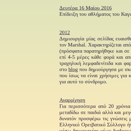
Δευτέρα 16 Μαίου 2016
Επίδειξη του αθλήματος του Καγ
2012
Δημιουργία μίας σελίδας ευαισ
τον Marshal. Χαρακτηρίζεται από
(πρόσφατα παρατηρήθηκε και σε ε
επί 4-5 μέρες κάθε φορά και απ
τραχηλική λεμφαδενίτιδα και φα
στο
blog
που δημιούργησα με σκο
που ίσως να είναι χρήσιμες για 
για αυτό το σύνδρομο.
Αναρρίχηση
Για περισσότερα από 20 χρόνια
μεταδίδω σε παιδιά αλλά και μεγ
δυνατόν προσφέρω τις γνώσεις 
Ελληνικό Ορειβατικό Σύλλογο ήτ
μέσω δημιουργίας νέων διαδρομώ