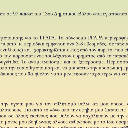
ιάκ σε 97 παιδιά του 13ου Δημοτικού Βόλου στις εγκαταστά
θητοποίησης για το PFAPA. Το σύνδρομο PFAPA περιγράφη
 πυρετό με περιοδική εμφάνιση ανά 3-8 εβδομάδες, σε παιδι
νηλίκους) και χαρακτηρίζεται εκτός από τον πυρετό, που εί
ό την παρουσία ενός τουλάχιστον ευρήματος από τα παρακά
ρυγγίτιδα. Το αντιμετωπίσαμε και το ξεπεράσαμε. Περισσότ
πό την ευαισθητοποίηση και να μοιραστώ την προσωπική εμπ
κάποιους που θα ήθελαν να το μελετήσουν περαιτέρω για να 
 την αγάπη μου για τον αθλητισμό θέλω και μου αρέσει 
αλύτερους. Για αυτό το λόγο από την εφηβία μου (μαντέψτε 
μου σε όλους εκείνους που θέλουν να ασχοληθούν με την 
ε μόνος μου βοηθώντας άλλους ανθρώπους με το ίδιο όραμα
ν σε αναρριχητικά πεδία, διάδοσης της γνώσης και του πά