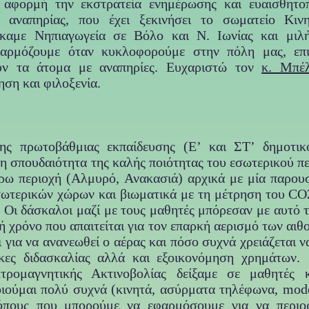
φορμή την εκστρατεία ενημέρωσης και ευαισθητο
ς αναπηρίας, που έχει ξεκινήσει το σωματείο Κι
με Νηπιαγωγεία σε Βόλο και Ν. Ιωνίας και μιλήσ
φαρμόζουμε όταν κυκλοφορούμε στην πόλη μας, επισ
ουν τα άτομα με αναπηρίες. Ευχαριστώ τον
κ. Μπέ
ση και φιλοξενία.
ης πρωτοβάθμιας εκπαίδευσης (Ε’ και ΣΤ’ δημοτικ
τη σπουδαιότητα της καλής ποιότητας του εσωτερικού π
ρω περιοχή (Αλμυρό, Ανακασιά) αρχικά με μία παρου
εσωτερικών χώρων και βιωματικά με τη μέτρηση του CO2
 Οι δάσκαλοι μαζί με τους μαθητές μπόρεσαν με αυτό 
 χρόνο που απαιτείται για τον επαρκή αερισμό των αι
 για να ανανεωθεί ο αέρας και πόσο συχνά χρειάζεται ν
κες διδασκαλίας αλλά και εξοικονόμηση χρημάτων. 
κτρομαγνητικής Ακτινοβολίας δείξαμε σε μαθητές
οιούμαι πολύ συχνά (κινητά, ασύρματα τηλέφωνα, mod
ρόπους που μπορούμε να εφαρμόσουμε για να περιο