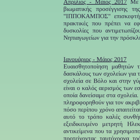
Απρίλιος - Μάιος 2017
Με α
βιωματικής προσέγγισης τη
"ΙΠΠΟΚΑΜΠΟΣ" επισκεφτήκα
πρακτικές που πρέπει να ε
δυσκολίες που αντιμετωπίζ
Νηπιαγωγείων για την πρόσκλη
Ιανουάριος - Μάιος 2017
Ευαισθητοποίηση μαθητών τ
δασκάλους των σχολείων για 
σχολεία σε Βόλο και στην γύ
είναι ο καλός αερισμός των 
οποία δανείσαμε στα σχολεία.
πληροφορηθούν για τον ακριβή
πόσο περίπου χρόνο απαιτείται
αυτό το τρόπο καλές συνθή
εξειδικευμένο μετρητή Ηλε
αντικείμενα που τα χρησιμοπ
προτείνοντας ταυτόχρονα τ