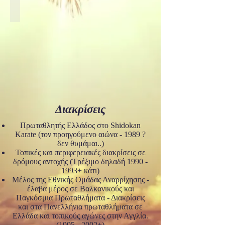
Θερμίδες
Διακρίσεις
Πρωταθλητής Ελλάδος στο Shidokan
Karate (τον προηγούμενο αιώνα - 1989 ?
δεν θυμάμαι..)
Τοπικές και περιφερειακές διακρίσεις σε
δρόμους αντοχής (Τρέξιμο δηλαδή
1990 -
1993
+ κάτι)
Μέλος της Εθνικής Ομάδας Αναρρίχησης -
έλαβα μέρος σε Βαλκανικούς και
Παγκόσμια Πρωταθλήματα - Διακρίσεις
και στα Πανελλήνια πρωταθλήματα σε
Ελλάδα και τοπικούς αγώνες στην Αγγλία.
(1995 - 2002+)