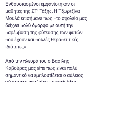
Ενθουσιασμένοι εμφανίστηκαν οι 
μαθητές της ΣΤ’ Τάξης. Η Τζωρτζίνα 
Μουλά επισήμανε πως «το σχολείο μας 
δείχνει πολύ όμορφο με αυτή την 
παρέμβαση της φύτευσης των φυτών 
που έχουν και πολλές θεραπευτικές 
ιδιότητες».
Από την πλευρά του ο Βασίλης 
Καβούρας μας είπε πως είναι πολύ 
σημαντικό να εμπλουτίζεται ο αύλειος 
χώρος του σχολείου με φυτά. Μου 
δημιουργεί συναίσθημα χαράς και μας 
βοηθά να αναπνέουμε καλύτερα».
Παίρνοντας τον λόγο ο Χρήστος 
Μούτσια ανέφερε πως «ήταν πολύ καλή 
η πρωτοβουλία και οι μαθητές θα τα 
φροντίζουν τα λουλούδια».