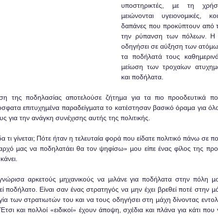
υποστηρικτές, με τη χρή
μειώνονται υγειονομικές, κο
δαπάνες που προκύπτουν από τη
την ρύπανση των πόλεων. Η φ
οδηγήσει σε αύξηση των ατόμω
τα ποδήλατά τους καθημερινά
μείωση των τροχαίων ατυχημά
και ποδήλατα.
η της ποδηλασίας αποτελούσε ζήτημα για τα πιο προοδευτικά πολ
όσφατα επιτυχημένα παραδείγματα το κατέστησαν βασικό όραμα για όλου
ς για την ανάγκη συνέχισης αυτής της πολιτικής.
 τι γίνεται; Πότε ήταν η τελευταία φορά που είδατε πολιτικό πάνω σε π
αρχό μας να ποδηλατάει θα τον ψηφίσω» μου είπε ένας φίλος της προ
κάνει.
γνώρισα αρκετούς μηχανικούς να μιλάνε για ποδήλατα στην πόλη μου
ί ποδήλατο. Είναι σαν ένας στρατηγός να μην έχει βρεθεί ποτέ στην μάχ
ία των στρατιωτών του και να τους οδηγήσει στη μάχη δίνοντας εντολέ
. Έτσι και πολλοί «ειδικοί» έχουν άποψη, σχέδια και πλάνα για κάτι που