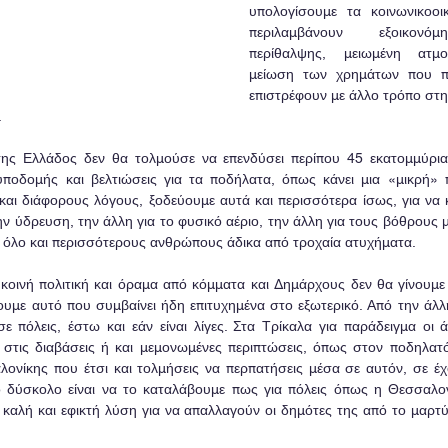
υπολογίσουμε τα κοινωνικοοι
περιλαμβάνουν εξοικονόμ
περίθαλψης, μειωμένη ατμο
μείωση των χρημάτων που πά
επιστρέφουν με άλλο τρόπο στη
.
της Ελλάδος δεν θα τολμούσε να επενδύσει περίπου 45 εκατομμύρια
υποδομής και βελτιώσεις για τα ποδήλατα, όπως κάνει μια «μικρή» π
 και διάφορους λόγους, ξοδεύουμε αυτά και περισσότερα ίσως, για να 
ην ύδρευση, την άλλη για το φυσικό αέριο, την άλλη για τους βόθρους μα
όλο και περισσότερους ανθρώπους άδικα από τροχαία ατυχήματα.
κοινή πολιτική και όραμα από κόμματα και Δημάρχους δεν θα γίνουμε πο
ουμε αυτό που συμβαίνει ήδη επιτυχημένα στο εξωτερικό. Από την άλλη
ε πόλεις, έστω και εάν είναι λίγες. Στα Τρίκαλα για παράδειγμα οι ά
στις διαβάσεις ή και μεμονωμένες περιπτώσεις, όπως στον ποδηλατό
νίκης που έτσι και τολμήσεις να περπατήσεις μέσα σε αυτόν, σε έχουν
ο δύσκολο είναι να το καταλάβουμε πως για πόλεις όπως η Θεσσαλον
 καλή και εφικτή λύση για να απαλλαγούν οι δημότες της από το μαρτύρ