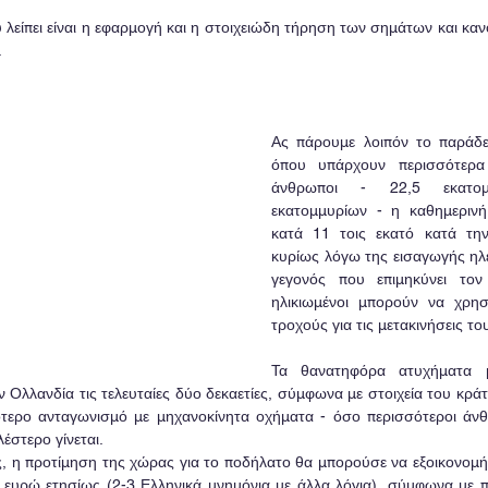
λείπει είναι η εφαρμογή και η στοιχειώδη τήρηση των σημάτων και κανό
.
Ας πάρουμε λοιπόν το παράδει
όπου υπάρχουν περισσότερα
άνθρωποι - 22,5 εκατομ
εκατομμυρίων - η καθημερινή 
κατά 11 τοις εκατό κατά την 
κυρίως λόγω της εισαγωγής ηλ
γεγονός που επιμηκύνει τον
ηλικιωμένοι μπορούν να χρησ
τροχούς για τις μετακινήσεις το
Τα θανατηφόρα ατυχήματα μ
 Ολλανδία τις τελευταίες δύο δεκαετίες, σύμφωνα με στοιχεία του κρά
ότερο ανταγωνισμό με μηχανοκίνητα οχήματα - όσο περισσότεροι άνθ
έστερο γίνεται.
, η προτίμηση της χώρας για το ποδήλατο θα μπορούσε να εξοικονομήσε
 ευρώ ετησίως (2-3 Ελληνικά μνημόνια με άλλα λόγια), σύμφωνα με 