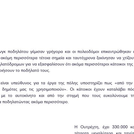
ινγκ ποδηλάτου γέμισαν γρήγορα και οι πολεοδόμοι επικεντρώθηκαν 
 ακόμη περισσότερα τέτοια σημεία και ταυτόχρονα ξεκίνησαν να χτίζου
ηλατόδρομων για να εξασφαλίσουν ότι ακόμα περισσότεροι κάτοικοι της
οιήσουν το ποδήλατό τους.
είναι υπεύθυνος για τα έργα της πόλης υποστηρίζει πως «από την σ
 δημότες μας τις χρησιμοποιούν». Οι κάτοικοι έχουν καταλάβει πόσ
με το αυτοκίνητο και από την στιγμή που τους ευκολύνουμε την
α ποδηλατώντας ακόμα περισσότερο.
Η Ουτρέχτη, έχει 330.000 κατ
τέταρτη μεγαλύτερη και ταχύ