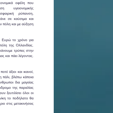
κονομικά οφέλη που 
ηση υγειονομικής 
σφαιρική ρύπανση, 
νε σε καύσιμα και 
ν πόλη και με αύξηση 
 Ευρώ το χρόνο για 
όλη της Ολλανδίας.  
κάνουμε τρύπες στην 
ς και πάει λέγοντας. 
τέ άξιοι και ικανοί, 
 πάλι, βλέπω κάποια 
νθρωποι δια μαγείας 
δρομο της παραλίας 
 ξευτιλίσει όλοι οι 
ίκη το ποδήλατο θα 
ιο στις μετακινήσεις 