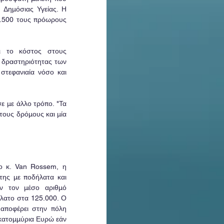
 Δημόσιας Υγείας. Η 
6.500 τους πρόωρους 
ι το κόστος στους 
 δραστηριότητας των 
τεφανιαία νόσο και 
 με άλλο τρόπο. "Τα 
τους δρόμους και μία 
ο κ. Van Rossem, η 
 της με ποδήλατα και 
αν τον μέσο αριθμό 
ατο στα 125.000. Ο 
αποφέρει στην πόλη 
κατομμύρια Ευρώ εάν 