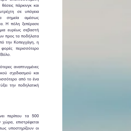
έσεις πάρκινγκ και 
υτρέχτη σε υπόγεια 
 σημεία αμέσως 
α. Η πόλη ξεπέρασε 
μια ευρέως σεβαστή 
ων προς τα ποδήλατα 
πό την Κοπεγχάγη, η 
 φορές περισσότερο 
 Βόλο.
ότερες αναπτυγμένες 
ικού σχεδιασμού και 
σσότερο από το ένα 
ξει την ποδηλατική 
ει περίπου τα 500 
χώρα, επιστρέφεται 
ως υποστηρίζουν οι 