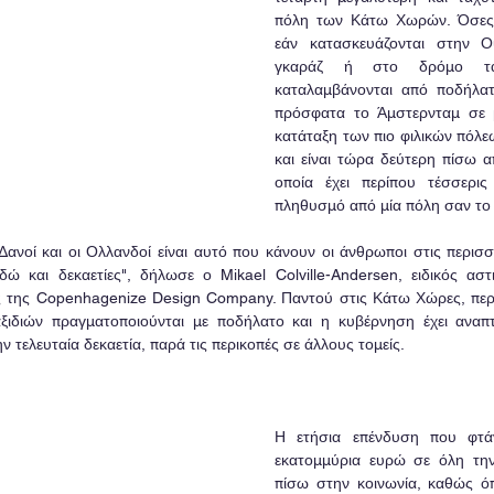
πόλη των Κάτω Χωρών. Όσες θ
εάν κατασκευάζονται στην Ο
γκαράζ ή στο δρόμο τα
καταλαμβάνονται από ποδήλατ
πρόσφατα το Άμστερνταμ σε 
κατάταξη των πιο φιλικών πόλε
και είναι τώρα δεύτερη πίσω α
οποία έχει περίπου τέσσερις
πληθυσμό από μία πόλη σαν το
Δανοί και οι Ολλανδοί είναι αυτό που κάνουν οι άνθρωποι στις περισσ
ώ και δεκαετίες", δήλωσε ο Mikael Colville-Andersen, ειδικός αστ
 της Copenhagenize Design Company. Παντού στις Κάτω Χώρες, περι
ξιδιών πραγματοποιούνται με ποδήλατο και η κυβέρνηση έχει αναπτύ
 τελευταία δεκαετία, παρά τις περικοπές σε άλλους τομείς.
Η ετήσια επένδυση που φτάν
εκατομμύρια ευρώ σε όλη την 
πίσω στην κοινωνία, καθώς όπ