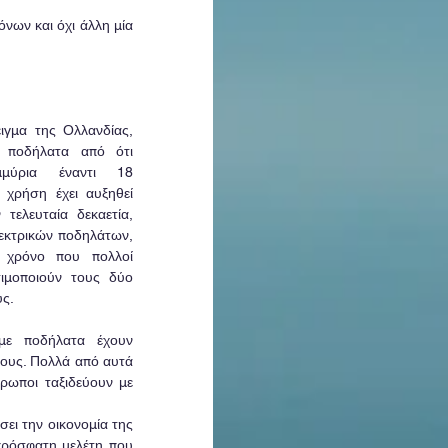
νων και όχι άλλη μία 
γμα της Ολλανδίας, 
 ποδήλατα από ότι 
μύρια έναντι 18 
χρήση έχει αυξηθεί 
τελευταία δεκαετία, 
εκτρικών ποδηλάτων, 
 χρόνο που πολλοί 
ιμοποιούν τους δύο 
υς.
ε ποδήλατα έχουν 
τους. Πολλά από αυτά 
ρωποι ταξιδεύουν με 
ι την οικονομία της 
πρόσφατη μελέτη που 