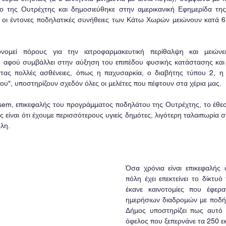
ιο της Ουτρέχτης και δημοσιεύθηκε στην αμερικανική Εφημερίδα της
ι οι έντονες ποδηλατικές συνήθειες των Κάτω Χωρών μειώνουν κατά 
ονομεί πόρους για την ιατροφαρμακευτική περίθαλψη και μειώνε
, αφού συμβάλλει στην αύξηση του επιπέδου φυσικής κατάστασης και
ας πολλές ασθένειες, όπως η παχυσαρκία, ο διαβήτης τύπου 2, η σ
ου", υποστηρίζουν σχεδόν όλες οι μελέτες που πέφτουν στα χέρια μας.
em, επικεφαλής του προγράμματος ποδηλάτου της Ουτρέχτης, το έθεσε
ς είναι ότι έχουμε περισσότερους υγιείς δημότες, λιγότερη ταλαιπωρία σ
λη.
Όσα χρόνια είναι επικεφαλής 
πόλη έχει επεκτείνει το δίκτυό
έκανε καινοτομίες που έφερ
ημερήσιων διαδρομών με ποδήλ
Δήμος υποστηρίζει πως αυτό 
όφελος που ξεπερνάνε τα 250 ε