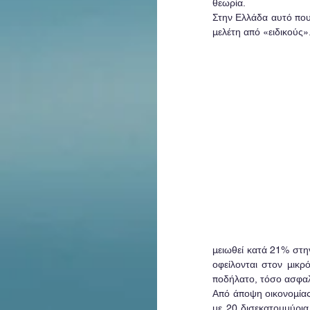
θεωρία.
Στην Ελλάδα αυτό που 
μελέτη από «ειδικούς»
μειωθεί κατά 21% στην
οφείλονται στον μικρ
ποδήλατο, τόσο ασφαλ
Από άποψη οικονομίας
με 20 δισεκατομμύρια