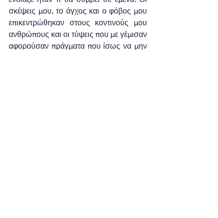
σκέψεις μου, το άγχος και ο φόβος μου 
επικεντρώθηκαν στους κοντινούς μου 
ανθρώπους και οι τύψεις που με γέμισαν 
αφορούσαν πράγματα που ίσως να μην 
προλάβω να κάνω για αυτούς που 
αγαπώ πριν φύγω. Συνειδητοποίησα και 
δέχτηκα σχετικά εύκολα την δικιά μου 
θνησιμότητα αλλά σε καμία περίπτωση 
δεν μπορούσα να δεχτώ ότι θα φύγω 
χωρίς να έχω αφήσει κάτι πίσω μου, 
χρήσιμο για τα παιδιά μου. Αυτή ήταν 
πραγματικά η πρώτη μου σκέψη, ο 
μοναδικός μου τρόμος που χρειάστηκε 
να διαχειριστώ.  Εκείνη τη στιγμή 
απόγνωσης θα μπορούσες άνετα να 
συμβιβαστείς με μία "παράφρων 
συμφωνία" όπου θα θυσίαζες την 
ευτυχία σου στο μέλλον ώστε να σου 