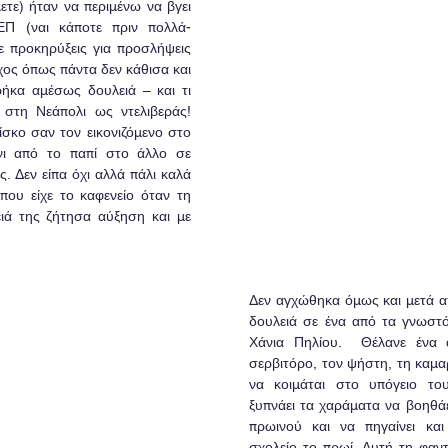
τε) ήταν να περιμένω να βγει 
Π (ναι κάποτε πριν πολλά-
ε προκηρύξεις για προσλήψεις 
ος όπως πάντα δεν κάθισα και 
ήκα αμέσως δουλειά – και τι 
 στη Νεάπολι ως ντελιβεράς! 
σκο σαν τον εικονιζόμενο στο 
όνι από το παπί στο άλλο σε 
. Δεν είπα όχι αλλά πάλι καλά 
που είχε το καφενείο όταν τη 
ιά της ζήτησα αύξηση και με 
Δεν αγχώθηκα όμως και μετά απ
δουλειά σε ένα από τα γνωστό
Χάνια Πηλίου.  Θέλανε ένα 
σερβιτόρο, τον ψήστη, τη καμα
να κοιμάται στο υπόγειο του
ξυπνάει τα χαράματα να βοηθάε
πρωινού και να πηγαίνει και
σχολείο το πρωί. Αυτή τη φαντ