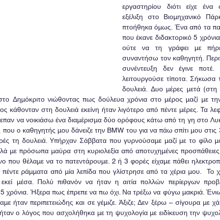
εργαστηρίου διότι είχε ένα
εξέλιξη στο Βιομηχανικό Πάρ
πτοήθηκα όμως. Ένα από τα παι
που έκανε διδακτορικό 5 χρόνια κ
ούτε να τη γράφει με πήρε
συναντήσω τον καθηγητή. Περι
συνέντευξη δεν έγινε ποτέ.
λειτουργούσε τίποτα. Σήκωσα τ
δουλειά. Δυο μέρες μετά (στη 
στο Δημόκριτο νιώθοντας πως δούλευα χρόνια στο μέρος μαζί με την
ς κάθονταν στη δουλειά εκείνη ήταν λιγότερο από πέντε μέρες. Τα λεφτ
ρεπαν να νοικιάσω ένα διαμέρισμα δύο ορόφους κάτω από τη γη στο Λυκ
ες που ο καθηγητής μου δάνειζε την BMW του για να πάω σπίτι μου στις
ρές τη δουλειά. Υπήρχαν Σάββατα που γυρνούσαμε μαζί με το φίλο μο
λά με πρόσωπα μαύρα στη κυριολεξία από αποτυχημένες προσπάθειες 
ο που θέλαμε να το πατεντάρουμε. 2 ή 3 φορές είχαμε πάθει ηλεκτροπλ
πέντε ράμματα από μία λεπίδα που γλίστρησε από τα χέρια μου.  Το χε
εκεί μέσα. Πολύ πιθανόν να ήταν η αιτία πολλών περίεργων προβ
5 χρόνια. Ήξερα πως έπρεπε να πω όχι. Να τρέξω να φύγω μακριά. Ένι
αμε ήταν περιπετειώδης και σε γέμιζε. Άξιζε; Δεν ξέρω – σίγουρα με 
 ήταν ο λόγος που ασχολήθηκα με τη ψυχολογία με ειδίκευση την ψυχολ