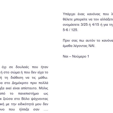
Υπάρχει ένας κανόνας που λέ
θέλετε μπορείτε να τον αλλάξετ
ονομάσετε 3/25 ή 4/15 ή για τη
5-6 / 125.
Πριν σας πω αυτόν το κανόνα λ
έμαθα λέγοντας ΝΑΙ.
Ναι – Νούμερο 1
 όχι σε δουλειές που ήταν 
ή στο σώμα ή που δεν είχα το 
 τη διάθεση να τις μάθω.   
α στο Δημόκριτο πριν πολλά 
α εκεί είναι απίστευτο. Μόλις 
 από το πανεπιστήμιο ως 
αι ζούσα στο Βόλο ψάχνοντας 
ική με την ειδικότητά μου δεν 
όνο που ήλπιζα σαν …. 