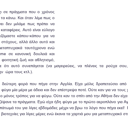
χι σε πράγματα που ο χρόνος 
 τα κάνω. Και όταν λέμε πως ο 
ει δεν μιλάμε πως πρέπει να 
α καταφέρεις. Αυτό είναι εύλογο 
εζόμαστε κάπου-κάπου για να 
στόχους, αλλά άλλο αυτό και 
μεταπτυχιακά ταυτόχρονα ενώ 
time σε κανονική δουλειά και 
 φοιτητική ζωή και αθλητισμό, 
 ότι αυτό συνεπάγεται (να μαγειρεύεις, να πλένεις τα ρούχα σου,
  ώρα τους κτλ.).  
 δεύτερη φορά που πήγα στην Αγγλία. Είχα μόλις δραπετεύσει από 
 φύγει μία μέρα με άδεια και δεν επέστρεψα ποτέ. Ούτε καν για να τους 
ο μόνος τρόπος για να φύγω. Ούτε καν το σπίτι από την Αθήνα δεν είχα ξ
ζέψανε τα πράγματα. Εγώ είχα ήδη φύγει με το πρώτο αεροπλάνο για Αγ
πάτωμά του για λίγες εβδομάδες μέχρι να βρω το λόγο που πήγα εκεί! 
 βιοτεχνίες για λίγες μέρες ενώ έκανα τα χαρτιά μου για μεταπτυχιακό σ