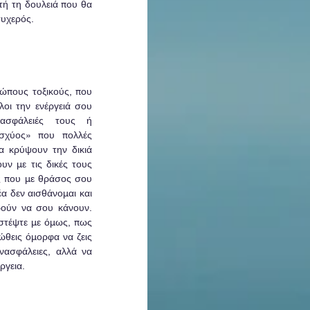
τή τη δουλειά που θα 
τυχερός.
ρώπους τοξικούς, που 
οι την ενέργειά σου 
ασφάλειές τους ή 
σχύος» που πολλές 
α κρύψουν την δικιά 
υν με τις δικές τους 
υς που με θράσος σου 
α δεν αισθάνομαι και 
ούν να σου κάνουν. 
στέψτε με όμως, πως 
θεις όμορφα να ζεις 
νασφάλειες, αλλά να 
ργεια.