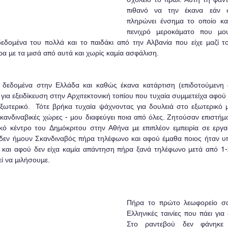
πιθανό να την έκανα εάν 
πληρώνει ένσημα το οποίο κα
πενιχρό μεροκάματο που μου
δομένα του πολλά και το παιδάκι από την Αλβανία που είχε μαζί το
ρα με τα μισά από αυτά και χωρίς καμία ασφάλιση. 
 δεδομένα στην Ελλάδα και καθώς έκανα κατάρτιση (επιδοτούμενη 
α εξειδίκευση στην Αρχιτεκτονική τοπίου που τυχαία συμμετείχα αφού 
ξωτερικό.  Τότε βρήκα τυχαία ψάχνοντας για δουλειά στο εξωτερικό μί
Σκανδιναβικές χώρες - μου διαφεύγει ποια από όλες. Ζητούσαν επιστήμ
ικό κέντρο του Δημόκριτου στην Αθήνα με επιπλέον εμπειρία σε εργασ
δεν ήμουν Σκανδιναβός πήρα τηλέφωνο και αφού έμαθα ποιος ήταν υπ
 και αφού δεν είχα καμία απάντηση πήρα ξανά τηλέφωνο μετά από 1-
ί να μιλήσουμε.   
Πήρα το πρώτο λεωφορείο σα
Ελληνικές ταινίες που πάει για
Στο ραντεβού δεν φάνηκε 