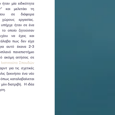
ταν μία ειδικότητα 
” και μελετάει τη 
που σε διάφορα 
χώρους εργασίας. 
υπήρχε ήταν σε ένα 
 το οποίο ζητούσαν 
ίου να έχεις και 
άλαβα πως δεν είχα 
για αυτό έκανα 2-3 
ιπλανό πανεπιστήμιο 
ό ακόμη αιτήσεις σε 
 
Ινστιτούτο Σπουδών 
ντ για τις σχετικές 
ις ξεκινήσει ένα νέο 
όπως καταλαβαίνεται 
νι διατριβή.  Η ιδέα 
ηση.