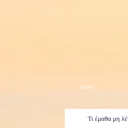
Αρχική
Τι έμαθα μη λ