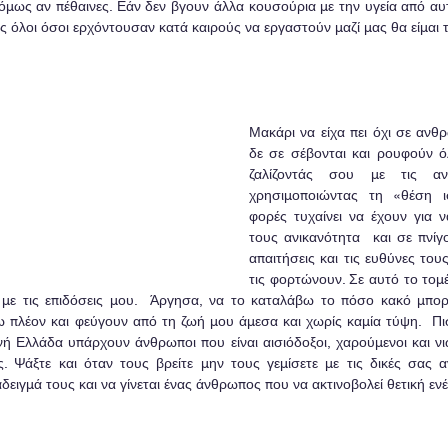
 όμως αν πέθαινες. Εάν δεν βγουν άλλα κουσούρια με την υγεία από αυ
ς όλοι όσοι ερχόντουσαν κατά καιρούς να εργαστούν μαζί μας θα είμαι 
Μακάρι να είχα πει όχι σε ανθ
δε σε σέβονται και ρουφούν όλ
ζαλίζοντάς σου με τις αν
χρησιμοποιώντας τη «θέση ι
φορές τυχαίνει να έχουν για ν
τους ανικανότητα  και σε πνίγο
απαιτήσεις και τις ευθύνες το
τις φορτώνουν. Σε αυτό το τομέ
 με τις επιδόσεις μου.  Άργησα, να το καταλάβω το πόσο κακό μπορ
 πλέον και φεύγουν από τη ζωή μου άμεσα και χωρίς καμία τύψη.  Πι
ή Ελλάδα υπάρχουν άνθρωποι που είναι αισιόδοξοι, χαρούμενοι και νιώ
υς. Ψάξτε και όταν τους βρείτε μην τους γεμίσετε με τις δικές σας α
ειγμά τους και να γίνεται ένας άνθρωπος που να ακτινοβολεί θετική ενέ