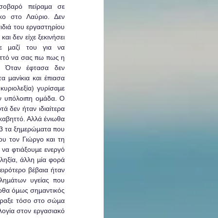
 σοβαρό πείραμα σε 
κο στο Λαύριο. Δεν 
διά του εργαστηρίου 
αι δεν είχε ξεκινήσει 
 μαζί του για να 
ττό να σας πω πως η 
  Όταν έφτασα δεν 
α μανίκια και έπιασα 
κυριολεξία) γυρίσαμε 
 υπόλοιπη ομάδα. Ο 
ά δεν ήταν ιδιαίτερα 
αβηττό. Αλλά ένιωθα 
 3 τα ξημερώματα που 
υ τον Γιώργο και τη 
να φτιάξουμε ενεργό 
ηξία, άλλη μία φορά 
ιρότερο βέβαια ήταν 
λημάτων υγείας που 
ωθα όμως σημαντικός 
χάραξε τόσο στο σώμα 
ογία στον εργασιακό 