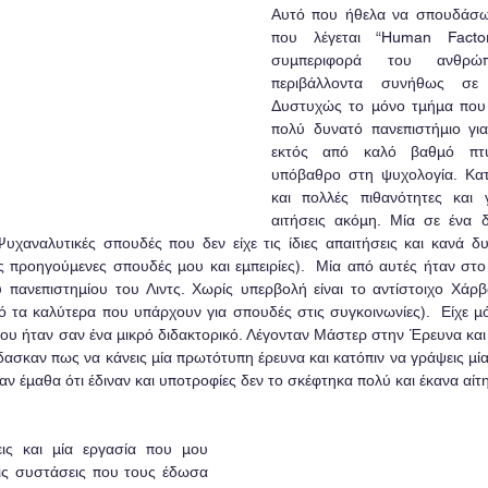
Αυτό που ήθελα να σπουδάσω ή
που λέγεται “Human Factor
συμπεριφορά του ανθρώ
περιβάλλοντα συνήθως σε 
Δυστυχώς το μόνο τμήμα που 
πολύ δυνατό πανεπιστήμιο για
εκτός από καλό βαθμό πτυχ
υπόβαθρο στη ψυχολογία. Κατ
και πολλές πιθανότητες και 
αιτήσεις ακόμη. Μία σε ένα δ
Ψυχαναλυτικές σπουδές που δεν είχε τις ίδιες απαιτήσεις και κανά δυ
ις προηγούμενες σπουδές μου και εμπειρίες).  Μία από αυτές ήταν στο
υ πανεπιστημίου του Λιντς. Χωρίς υπερβολή είναι το αντίστοιχο Χάρβαρ
ό τα καλύτερα που υπάρχουν για σπουδές στις συγκοινωνίες).  Είχε μόλ
ου ήταν σαν ένα μικρό διδακτορικό. Λέγονταν Μάστερ στην Έρευνα και 
δασκαν πως να κάνεις μία πρωτότυπη έρευνα και κατόπιν να γράψεις μία μί
αν έμαθα ότι έδιναν και υποτροφίες δεν το σκέφτηκα πολύ και έκανα αίτ
ις και μία εργασία που μου 
ις συστάσεις που τους έδωσα 