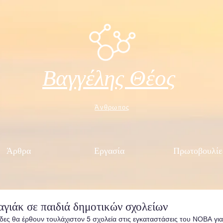
Βαγγέλης Θέος
Άνθρωπος
Άρθρα
Εργασία
Πρωτοβουλίε
αγιάκ σε παιδιά δημοτικών σχολείων
δες θα έρθουν τουλάχιστον 5 σχολεία στις εγκαταστάσεις του ΝΟΒΑ για