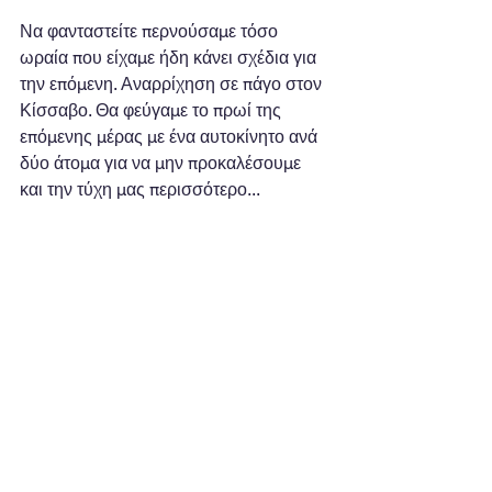
Να φανταστείτε περνούσαμε τόσο 
ωραία που είχαμε ήδη κάνει σχέδια για 
την επόμενη. Αναρρίχηση σε πάγο στον 
Κίσσαβο. Θα φεύγαμε το πρωί της 
επόμενης μέρας με ένα αυτοκίνητο ανά 
δύο άτομα για να μην προκαλέσουμε 
και την τύχη μας περισσότερο...
Δυστυχώς ή ευτυχώς την επομένη δεν 
τα κατάφερα να πάω.  Όχι από συνειδητή 
επιλογή (το ομολογώ!) ή λόγου φόβου 