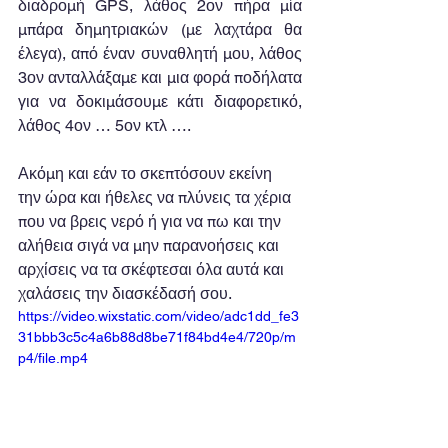
διαδρομή GPS, λάθος 2ον πήρα μία 
μπάρα δημητριακών (με λαχτάρα θα 
έλεγα), από έναν συναθλητή μου, λάθος 
3ον ανταλλάξαμε και μια φορά ποδήλατα 
για να δοκιμάσουμε κάτι διαφορετικό, 
λάθος 4ον … 5ον κτλ ….
Ακόμη και εάν το σκεπτόσουν εκείνη 
την ώρα και ήθελες να πλύνεις τα χέρια 
που να βρεις νερό ή για να πω και την 
αλήθεια σιγά να μην παρανοήσεις και 
αρχίσεις να τα σκέφτεσαι όλα αυτά και 
χαλάσεις την διασκέδασή σου. 
https://video.wixstatic.com/video/adc1dd_fe3
31bbb3c5c4a6b88d8be71f84bd4e4/720p/m
p4/file.mp4